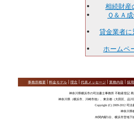
相続財産
Ｑ＆Ａ成
貸金業者に
ホームペ
事務所概要
料金モデル
理念
代表メッセージ
業務内容
採用
神奈川県横浜市の司法書士事務所 不動産登記 
神奈川県（横浜市、川崎市他）、東京都（大田区、品川
Copyright (C) 2009-2012
神奈川県
JR関内駅5分、横浜市営地下