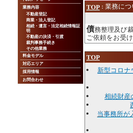
: 業務に
TOP
業務内容
不動産登記
商業・法人登記
相続・遺言・法定相続情報証
債
務整理及び
明
ご依頼をお受
不動産の決済・引渡
裁判事務手続き
その他業務
TOP
料金モデル
対応エリア
新型コロナ
採用情報
お問合わせ
相続財産
当事務所が