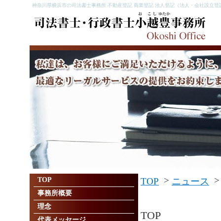
神奈川県横浜市の司法書士事務所 不動産登記 商業登記 法人登記（法人・会社設立登
>
TOP
TOP
ニュース
事務所概要
理念
TOP
代表メッセージ