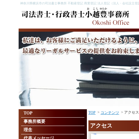
神奈川県横浜市の司法書士事務所 不動産登記 商業登記 法人登記（法人・会社設立登
>
> アクセス
TOP
コンテンツ
TOP
事務所概要
アクセス
理念
代表メッセージ