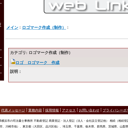
証
:
:
メイン
ロゴマーク作成（制作）
カテゴリ: ロゴマーク作成（制作）
ロゴ ロゴマーク 作成
説明：
代表メッセージ
業務内容
採用情報
アクセス
お問い合わせ
プライバシーポ
県横浜市の司法書士事務所 不動産登記 商業登記・法人登記（法人・会社設立登記他） 相続（相続登
市、川崎市他）、東京都（大田区、品川区他）、埼玉県、千葉県、栃木県、群馬県、茨城県、山梨