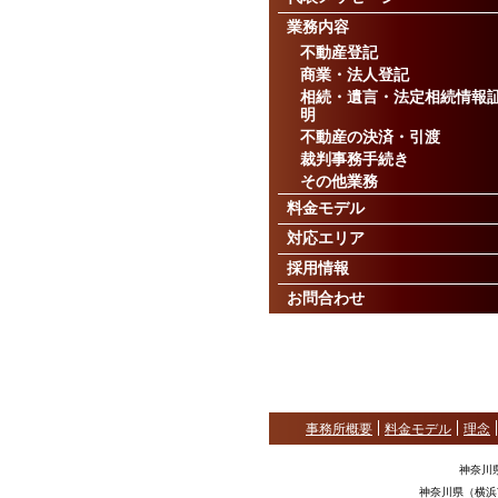
業務内容
不動産登記
商業・法人登記
相続・遺言・法定相続情報
明
不動産の決済・引渡
裁判事務手続き
その他業務
料金モデル
対応エリア
採用情報
お問合わせ
事務所概要
料金モデル
理念
神奈川
神奈川県（横浜