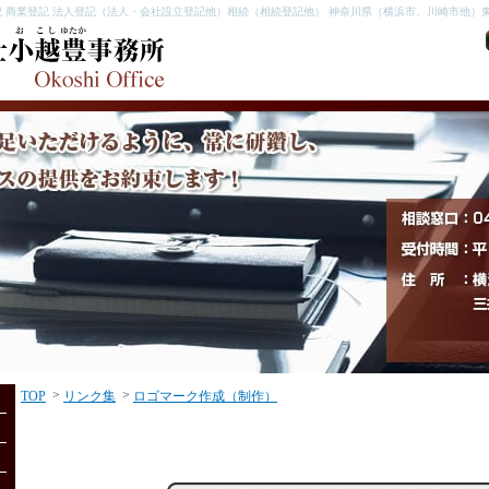
 商業登記 法人登記（法人・会社設立登記他）相続（相続登記他） 神奈川県（横浜市、川崎市他）東
>
>
TOP
リンク集
ロゴマーク作成（制作）