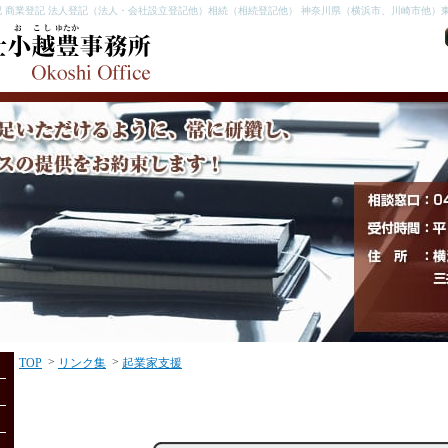
 商業登記 法人登記（法人・会社設立登記他）相続（相続登記他） 神奈川県（横浜市、川崎市他）東
>
>
TOP
リンク集
起業家支援