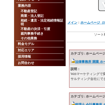
業務内容
不動産登記
商業・法人登記
相続・遺言・法定相続情報証
:
メイン
ホームページ（H
明
不動産の決済・引渡
裁判事務手続き
ソート順
その他業務
料金モデル
対応エリア
カテゴリ: ホームページ
採用情報
法律事務所 開業 ホ
お問合わせ
説明：
Webマーケティング
サルティング会社にで
カテゴリ: ホームページ
税理士 会計事務所 ホ