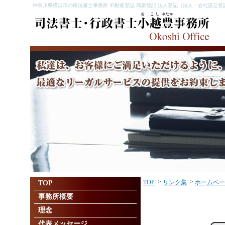
神奈川県横浜市の司法書士事務所 不動産登記 商業登記 法人登記（法人・会社設立登
>
>
TOP
リンク集
ホームペー
TOP
事務所概要
理念
代表メッセージ