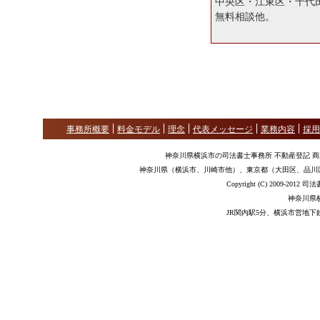
中央区・江東区・千代
無料相談他。
事務所概要
料金モデル
理念
代表メッセージ
業務内容
採用
神奈川県横浜市の司法書士事務所 不動産登記 
神奈川県（横浜市、川崎市他）、東京都（大田区、品川
Copyright (C) 2009-2012
神奈川県
JR関内駅5分、横浜市営地下