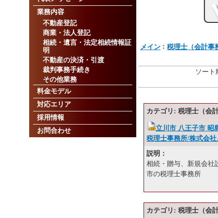
業務内容
不動産登記
商業・法人登記
相続・遺言・法定相続情報証
:
メイン
税理士（会計事
明
不動産の決済・引渡
裁判事務手続き
ソート順
その他業務
料金モデル
対応エリア
カテゴリ: 税理士（会
採用情報
立川市 八王子市 昭
お問合わせ
税理士事務所/株式会
説明：
相続・贈与、新規会社
市の税理士事務所
カテゴリ: 税理士（会