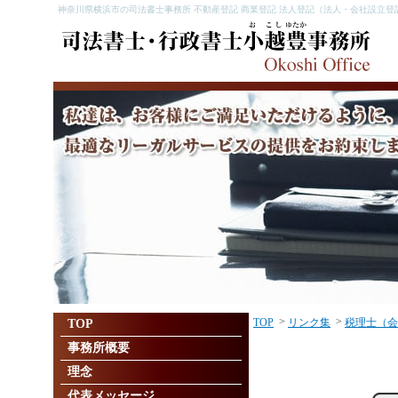
神奈川県横浜市の司法書士事務所 不動産登記 商業登記 法人登記（法人・会社設立登
>
>
TOP
リンク集
税理士（会
TOP
事務所概要
理念
代表メッセージ