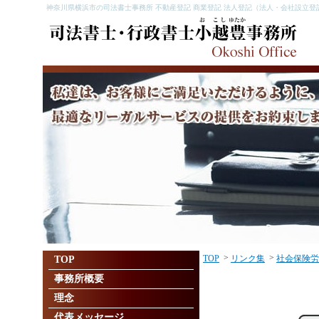
神奈川県横浜市の司法書士事務所 不動産登記 商業登記 法人登記（法人・会社設立登
>
>
TOP
リンク集
社会保険労
TOP
事務所概要
理念
代表メッセージ