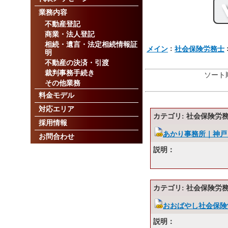
業務内容
不動産登記
商業・法人登記
相続・遺言・法定相続情報証
:
メイン
社会保険労務士
明
不動産の決済・引渡
裁判事務手続き
ソート順
その他業務
料金モデル
対応エリア
カテゴリ: 社会保険労
採用情報
あかり事務所｜神戸 
お問合わせ
説明：
カテゴリ: 社会保険労
おおばやし社会保険
説明：