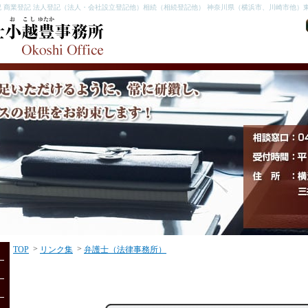
 商業登記 法人登記（法人・会社設立登記他）相続（相続登記他） 神奈川県（横浜市、川崎市他）東
>
>
TOP
リンク集
弁護士（法律事務所）