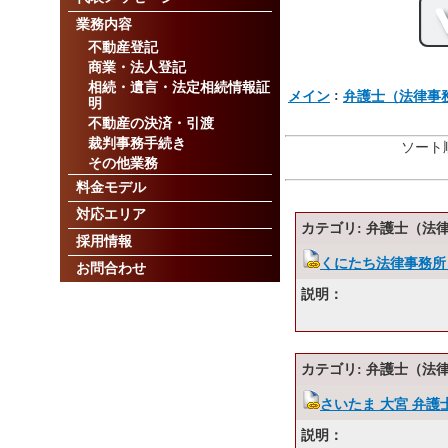
業務内容
不動産登記
商業・法人登記
相続・遺言・法定相続情報証
:
メイン
弁護士（法律事
明
不動産の決済・引渡
裁判事務手続き
ソート順
その他業務
料金モデル
対応エリア
カテゴリ: 弁護士（法
採用情報
くにたち法律事務所
お問合わせ
説明：
カテゴリ: 弁護士（法
さいたま 大宮 弁護
説明：