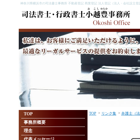
神奈川県横浜市の司法書士事務所 不動産登記 商業登記 法人登記（法人・会社設立登
>
>
TOP
リンク集
弁護士（法
TOP
事務所概要
理念
代表メッセージ